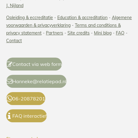
J. Nijland
Opleiding & eccreditatie
-
Education & accreditation
-
Algemene
voorwaarden & privacyverklaring
-
Terms and conditions
&
privacy statement
-
Partners
-
Site credits
-
Mini blog
-
FAQ
-
Contact
Contact via web form
Hanneke@relatiepad.nl
06-20878201
FAQ interactief