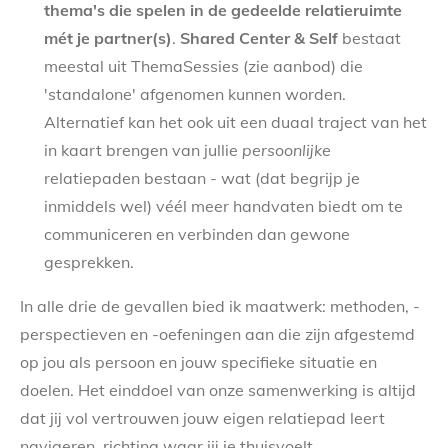
thema's die spelen in de gedeelde relatieruimte
mét je partner(s)
.
Shared Center & Self
bestaat
meestal uit ThemaSessies (zie aanbod) die
'standalone' afgenomen kunnen worden.
Alternatief kan het ook uit een duaal traject van het
in kaart brengen van jullie
persoonlijke
relatiepaden bestaan - wat (dat begrijp je
inmiddels wel) véél meer handvaten biedt om te
communiceren en verbinden dan gewone
gesprekken.
In alle drie de gevallen bied ik maatwerk: methoden, -
perspectieven en -oefeningen aan die zijn afgestemd
op jou als persoon en jouw specifieke situatie en
doelen. Het einddoel van onze samenwerking is altijd
dat jij vol vertrouwen jouw eigen relatiepad leert
navigeren, richting waar jij je thuisvoelt.