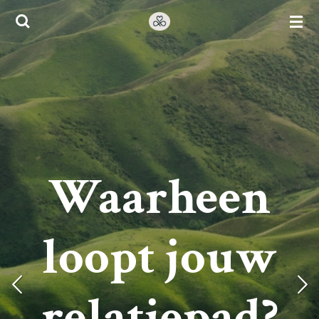
Ga
direct
naar
de
hoofdinhoud
Waarheen
loopt jouw
relatiepad?