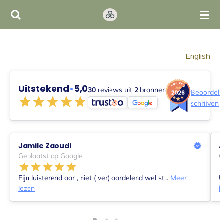
Ga
direct
naar
de
English
hoofdinhoud
Uitstekend
•
5,0
30
reviews uit
2
bronnen
Beoordel
schrijven
Jamile Zaoudi
Geplaatst op Google
Fijn luisterend oor , niet ( ver) oordelend wel st...
Meer
lezen