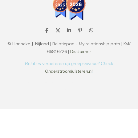
D
D
S
P
D
e
e
h
i
e
l
e
a
n
l
© Hanneke J. Nijland | Relatiepad - My relationship path | KvK
e
l
r
n
e
66816726 |
Disclaimer
n
e
e
n
n
Relaties verbeteren op groepsniveau? Check
Onderstroomluisteren.nl
!
Relatiepad.nl
Myrelationshippath.hanneke
myrelationshippath.com
www.myrelationshippath.com