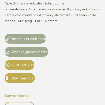
Opleiding & eccreditatie
-
Education &
accreditation
-
Algemene voorwaarden & privacyverklaring
-
Terms and conditions
& privacy statement
-
Partners
-
Site
credits
-
Mini blog
-
FAQ
-
Contact
Contact via web form
Hanneke@relatiepad.nl
06-20878201
FAQ interactief
Stay connected: