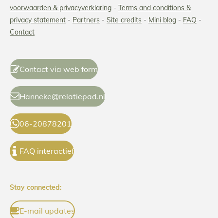
voorwaarden & privacyverklaring
-
Terms and conditions
&
privacy statement
-
Partners
-
Site credits
-
Mini blog
-
FAQ
-
Contact
Contact via web form
Hanneke@relatiepad.nl
06-20878201
FAQ interactief
Stay connected:
E-mail updates