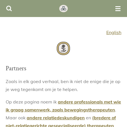
Ga
direct
naar
de
English
hoofdinhoud
Partners
Zoals in elk goed verhaal, ben ik niet de enige die je op
je weg tegenkomt om je te helpen.
Op deze pagina noem ik
andere professionals met wie
ik graag samenwerk, zoals bewegingstherapeuten
.
Maar ook
andere relatiedeskundigen
en
(bredere of
niet-relatiegerichte gespecialiseerde) therapeuten