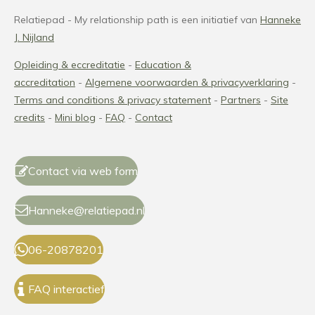
Relatiepad - My relationship path is een initiatief van
Hanneke
J. Nijland
Opleiding & eccreditatie
-
Education &
accreditation
-
Algemene voorwaarden & privacyverklaring
-
Terms and conditions
& privacy statement
-
Partners
-
Site
credits
-
Mini blog
-
FAQ
-
Contact
Contact via web form
Hanneke@relatiepad.nl
06-20878201
FAQ interactief