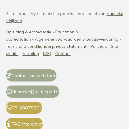
Relatiepad - My relationship path is een initiatief van
Hanneke
J. Nijland
Opleiding & eccreditatie
-
Education &
accreditation
-
Algemene voorwaarden & privacyverklaring
-
Terms and conditions
& privacy statement
-
Partners
-
Site
credits
-
Mini blog
-
FAQ
-
Contact
Contact via web form
Hanneke@relatiepad.nl
06-20878201
FAQ interactief