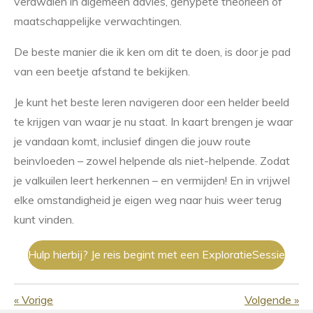
verdwalen in algemeen advies, gehypete theorieën of
maatschappelijke verwachtingen.
De beste manier die ik ken om dit te doen, is door je pad
van een beetje afstand te bekijken.
Je kunt het beste leren navigeren door een helder beeld
te krijgen van waar je nu staat. In kaart brengen je waar
je vandaan komt, inclusief dingen die jouw route
beinvloeden – zowel helpende als niet-helpende. Zodat
je valkuilen leert herkennen – en vermijden! En in vrijwel
elke omstandigheid je eigen weg naar huis weer terug
kunt vinden.
Hulp hierbij? Je reis begint met een ExploratieSessie
«
Vorige
Volgende
»