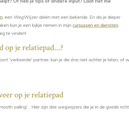
helpt? Of heb je tips of andere input? Laat het me
en
, een
WegWijzer
delen met een bekende. En als je dieper
uiken kun je een kijkje nemen in mijn
cursussen en diensten
.
eg te vinden!
 op je relatiepad...?
soort 'verkeerde' partner, kun je die éne niet achter je laten, of
eer op je relatiepad
smooth sailing'... Hier zijn drie wegwijzers die je in de goede ri