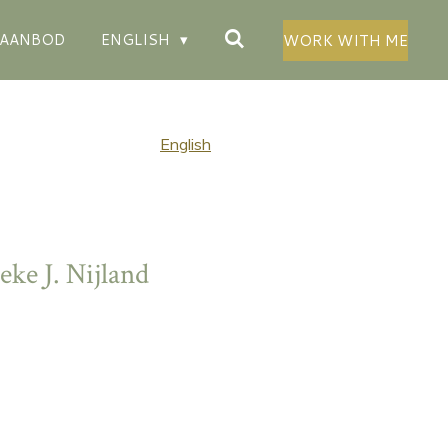
AANBOD
ENGLISH
WORK WITH ME
English
ke J. Nijland