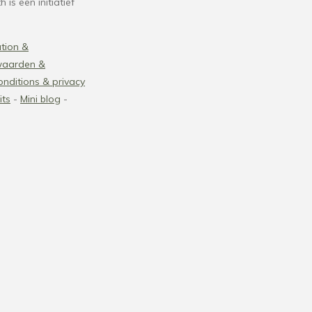
 is een initiatief
tion &
waarden &
nditions
& privacy
its
-
Mini blog
-