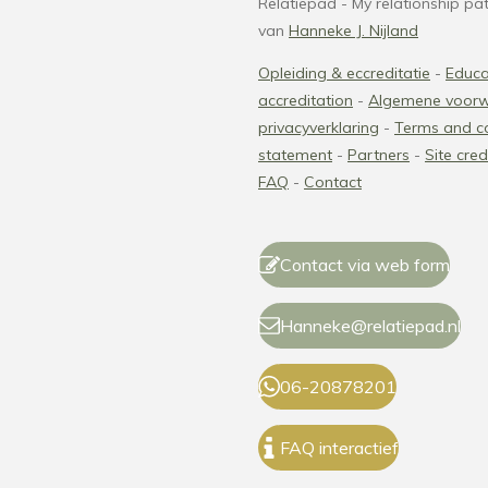
Relatiepad - My relationship path
van
Hanneke J. Nijland
Opleiding & eccreditatie
-
Educa
accreditation
-
Algemene voor
privacyverklaring
-
Terms and co
statement
-
Partners
-
Site cred
FAQ
-
Contact
Contact via web form
Hanneke@relatiepad.nl
06-20878201
FAQ interactief