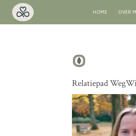
Ga
HOME
OVER M
direct
naar
de
hoofdinhoud
Relatiepad WegWi